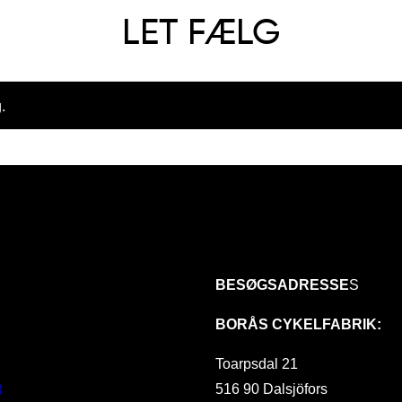
LET FÆLG
.
BESØGSADRESSE
S
BORÅS CYKELFABRIK:
Toarpsdal 21
516 90 Dalsjöfors
8