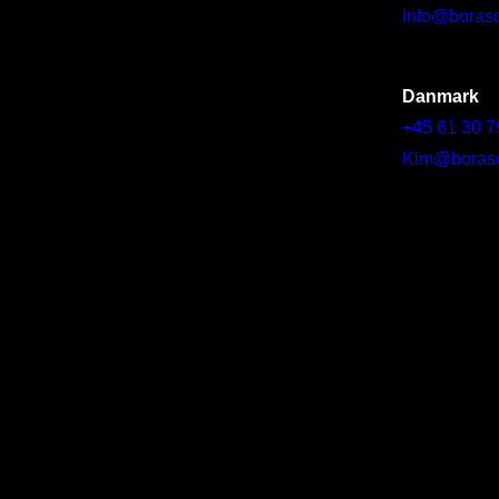
Info@borasc
Danmark
+45 61 30 7
Kim@borascy