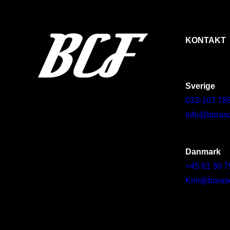
KONTAKT
Sverige
033-107 78
Info@borasc
Danmark
+45 61 30 7
Kim@borascy