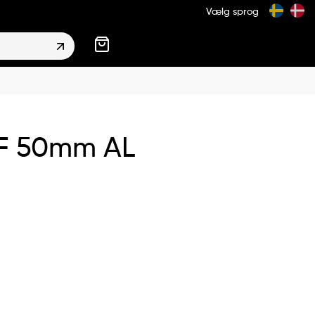
Vælg sprog
F 50mm AL