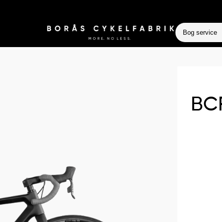
Bog service
BC