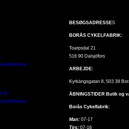
BESØGSADRESSE
S
BORÅS CYKELFABRIK:
Toarpsdal 21
516 90 Dalsjöfors
8
ykelfabrik.se
ARBEJDE:
Kyrkängsgatan 8, 503 38 Bor
9 26
ÅBNINGSTIDER
Butik og 
kelfabrik.se
Borås Cykelfabrik:
Man:
07-17
Tirs:
07-16