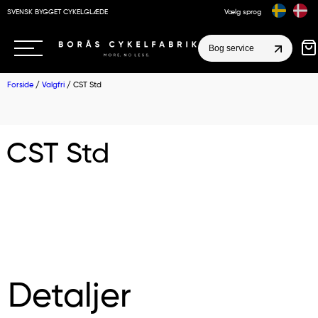
SVENSK BYGGET CYKELGLÆDE
Vælg sprog
Bog service
Forside
/
Valgfri
/ CST Std
CST Std
Detaljer