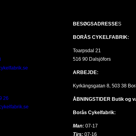
BESØGSADRESSE
S
BORÅS CYKELFABRIK:
Toarpsdal 21
516 90 Dalsjöfors
8
ykelfabrik.se
ARBEJDE:
Kyrkängsgatan 8, 503 38 Bor
9 26
ÅBNINGSTIDER
Butik og 
kelfabrik.se
Borås Cykelfabrik:
Man:
07-17
Tirs:
07-16