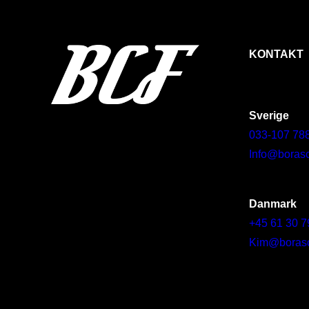
KONTAKT
Sverige
033-107 78
Info@borasc
Danmark
+45 61 30 7
Kim@borascy