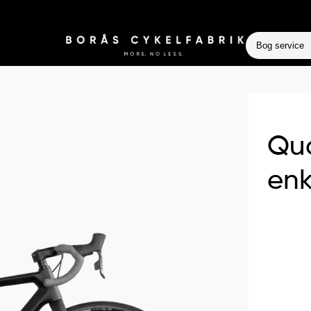
Bog service
Qu
enk