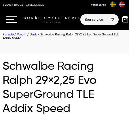
SVENSK BYGGET CYKELGLÆDE
Vælg sprog
Bog service
Forside
/
Valgfri
/
Dæk
/ Schwalbe Racing Ralph 29×2,25 Evo SuperGround TLE
Addix Speed
Schwalbe Racing
Ralph 29×2,25 Evo
SuperGround TLE
Addix Speed