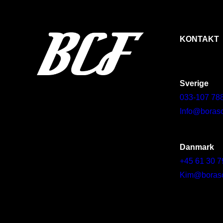
KONTAKT
Sverige
033-107 78
Info@borasc
Danmark
+45 61 30 7
Kim@borascy