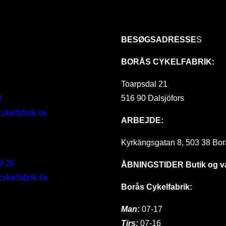
BESØGSADRESSE
S
BORÅS CYKELFABRIK:
Toarpsdal 21
516 90 Dalsjöfors
8
ykelfabrik.se
ARBEJDE:
Kyrkängsgatan 8, 503 38 Bor
9 26
ÅBNINGSTIDER
Butik og 
kelfabrik.se
Borås Cykelfabrik:
Man:
07-17
Tirs:
07-16