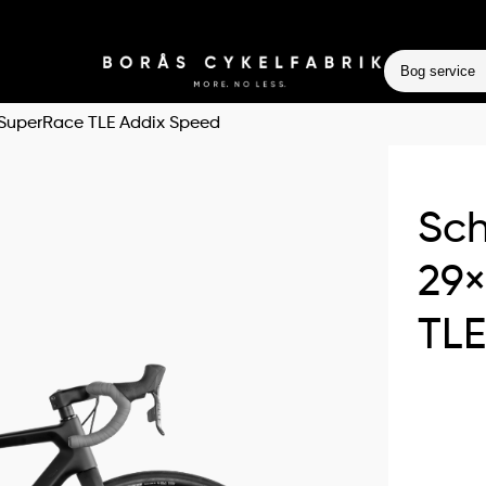
Bog service
 SuperRace TLE Addix Speed
Sch
29×
TLE