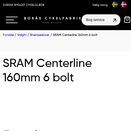
SVENSK BYGGET CYKELGLÆDE
Vælg sprog
Bog service
Forside
/
Valgfri
/
Bremseskiver
/ SRAM Centerline 160mm 6 bolt
SRAM Centerline
160mm 6 bolt