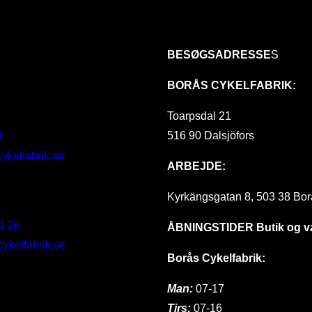
BESØGSADRESSE
S
BORÅS CYKELFABRIK:
Toarpsdal 21
516 90 Dalsjöfors
8
ykelfabrik.se
ARBEJDE:
Kyrkängsgatan 8, 503 38 Bor
9 26
ÅBNINGSTIDER
Butik og 
kelfabrik.se
Borås Cykelfabrik:
Man:
07-17
Tirs:
07-16