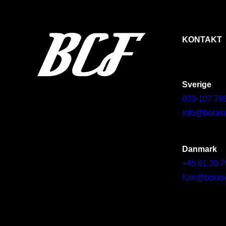
KONTAKT
Sverige
033-107 78
Info@borasc
Danmark
+45 61 30 7
Kim@borascy