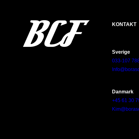
KONTAKT
Sverige
033-107 78
Info@borasc
Danmark
+45 61 30 7
Kim@borascy