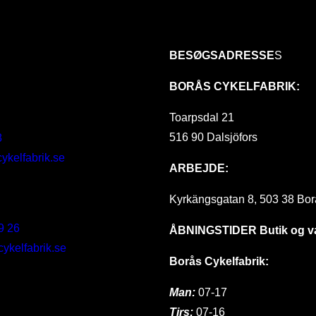
BESØGSADRESSE
S
BORÅS CYKELFABRIK:
Toarpsdal 21
516 90 Dalsjöfors
8
ykelfabrik.se
ARBEJDE:
Kyrkängsgatan 8, 503 38 Bor
9 26
ÅBNINGSTIDER
Butik og 
kelfabrik.se
Borås Cykelfabrik:
Man:
07-17
Tirs:
07-16