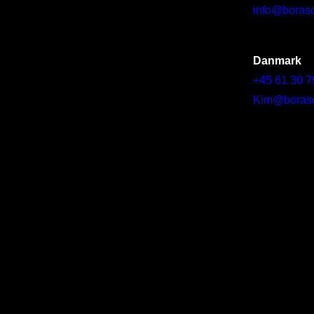
info@borasc
Danmark
+45 61 30 7
Kim@borascy