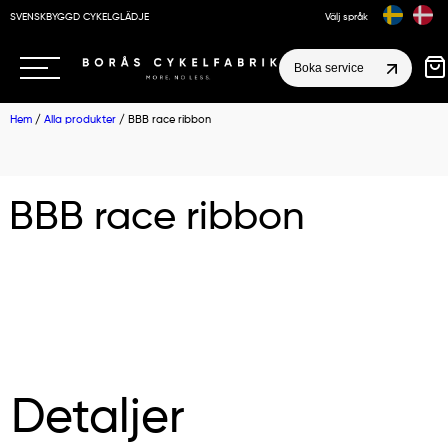
SVENSKBYGGD CYKELGLÄDJE
Välj språk
Boka service
Hem
/
Alla produkter
/ BBB race ribbon
BBB race ribbon
Detaljer