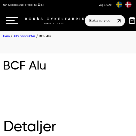
SVENSKBYGGD CYKELGLÄDJE
Välj språk
Boka service
Hem
/
Alla produkter
/ BCF Alu
BCF Alu
Detaljer