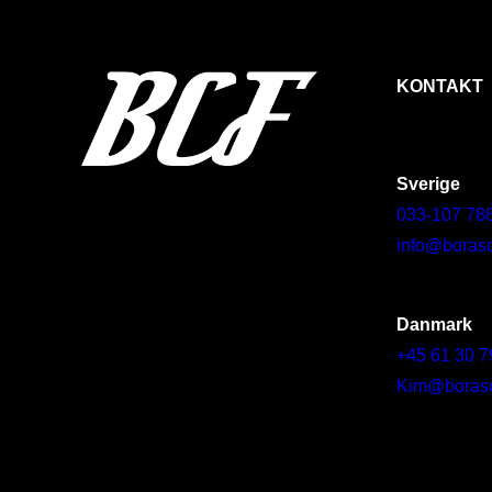
KONTAKT
Sverige
033-107 78
info@borasc
Danmark
+45 61 30 7
Kim@borascy