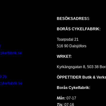
BESÖKSADRES
S
BORÅS CYKELFABRIK:
Toarpsdal 21
516 90 Dalsjöfors
8
ykelfabrik.se
WRKET:
Kyrkängsgatan 8, 503 38 Bor
9 26
ÖPPETTIDER
Butik & Verk
kelfabrik.se
Borås Cykelfabrik:
Mån:
07-17
Tis:
07-16