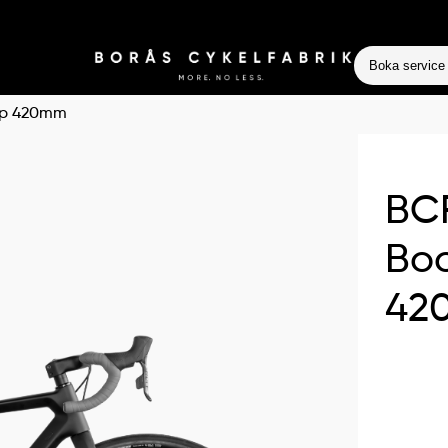
Boka service
eep 420mm
BCF
Boc
42