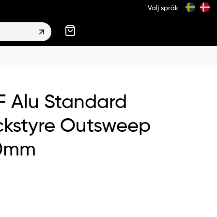
Välj språk
 Alu Standard
kstyre Outsweep
0mm