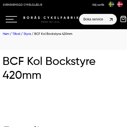
SVENSKBYGGD CYKELGLÄDJE
Välj språk
Boka service
Hem
/
Tillval
/
Styre
/ BCF Kol Bockstyre 420mm
BCF Kol Bockstyre
420mm