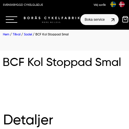
SVENSKBYGGD CYKELGLÄDJE
Välj språk
Boka service
Hem
/
Tillval
/
Sadel
/ BCF Kol Stoppad Smal
BCF Kol Stoppad Smal
Detaljer