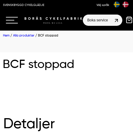
SVENSKBYGGD CYKELGLÄDJE
Välj språk
Boka service
Hem
/
Alla produkter
/ BCF stoppad
BCF stoppad
Detaljer