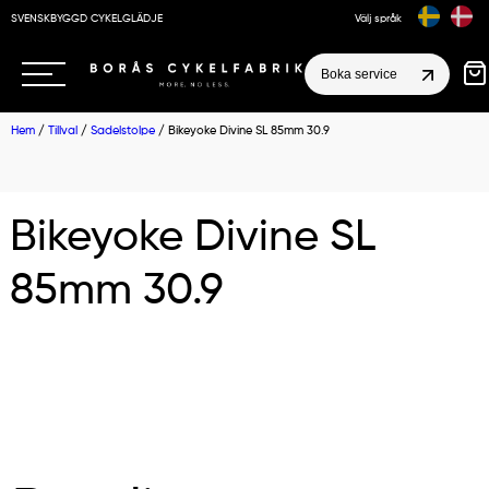
SVENSKBYGGD CYKELGLÄDJE
Välj språk
Boka service
Hem
/
Tillval
/
Sadelstolpe
/ Bikeyoke Divine SL 85mm 30.9
Bikeyoke Divine SL
85mm 30.9