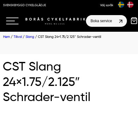
SVENSKBYGGD CYKELGLÄDJE
Välj språk
Boka service
Hem
/
Tillval
/
Slang
/ CST Slang 24×1.75/2.125″ Schrader-ventil
CST Slang
24×1.75/2.125″
Schrader-ventil