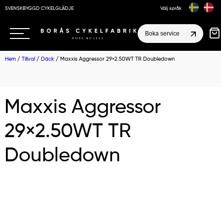
SVENSKBYGGD CYKELGLÄDJE
Välj språk
Boka service
Hem
/
Tillval
/
Däck
/ Maxxis Aggressor 29×2.50WT TR Doubledown
Maxxis Aggressor
29×2.50WT TR
Doubledown