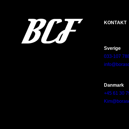
KONTAKT
Sverige
033-107 78
info@borasc
Danmark
+45 61 30 7
Kim@borascy