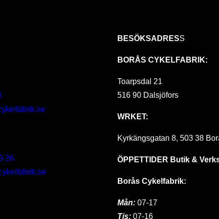
BESÖKSADRES
S
BORÅS CYKELFABRIK:
Toarpsdal 21
516 90 Dalsjöfors
8
ykelfabrik.se
WRKET:
Kyrkängsgatan 8, 503 38 Bor
9 26
ÖPPETTIDER
Butik & Verk
kelfabrik.se
Borås Cykelfabrik:
Mån:
07-17
Tis:
07-16