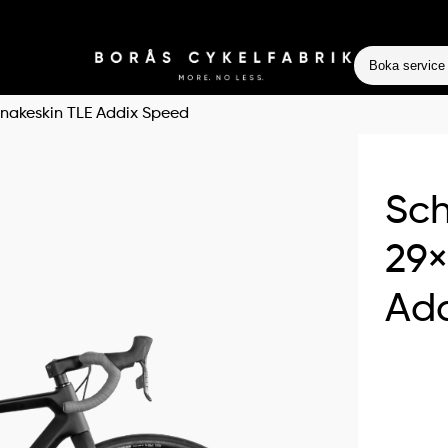
Boka service
Snakeskin TLE Addix Speed
Sch
29×
Ad