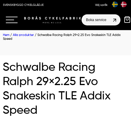
SVENSKBYGGD CYKELGLÄDJE
Välj språk
Boka service
Hem
/
Alla produkter
/ Schwalbe Racing Ralph 29×2.25 Evo Snakeskin TLE Addix
Speed
Schwalbe Racing
Ralph 29×2.25 Evo
Snakeskin TLE Addix
Speed