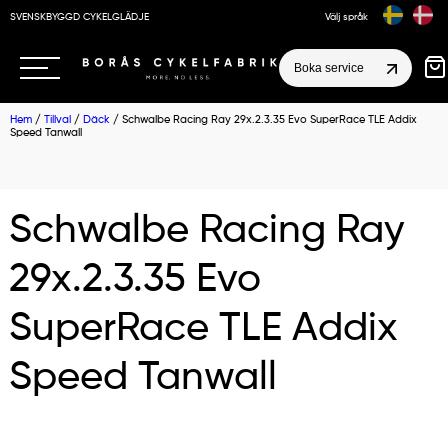
SVENSKBYGGD CYKELGLÄDJE
Välj språk
Boka service
Hem
/
Tillval
/
Däck
/ Schwalbe Racing Ray 29x.2.3.35 Evo SuperRace TLE Addix
Speed Tanwall
Schwalbe Racing Ray
29x.2.3.35 Evo
SuperRace TLE Addix
Speed Tanwall