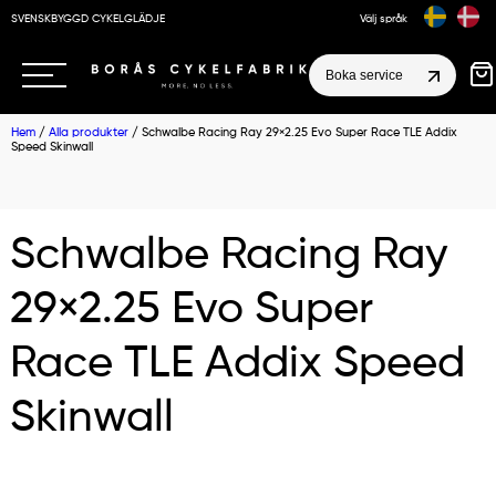
SVENSKBYGGD CYKELGLÄDJE
Välj språk
Boka service
Hem
/
Alla produkter
/ Schwalbe Racing Ray 29×2.25 Evo Super Race TLE Addix
Speed Skinwall
Schwalbe Racing Ray
29×2.25 Evo Super
Race TLE Addix Speed
Skinwall