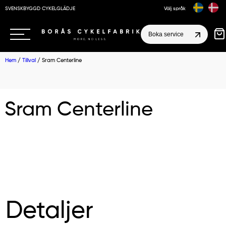
SVENSKBYGGD CYKELGLÄDJE
Välj språk
Boka service
Hem
/
Tillval
/ Sram Centerline
Sram Centerline
Detaljer