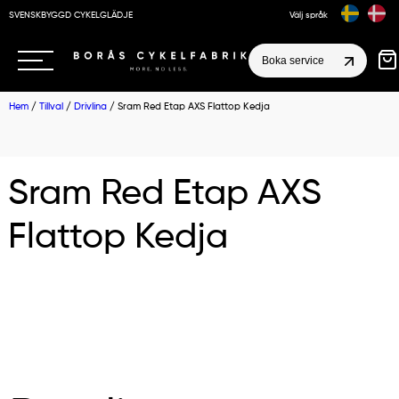
SVENSKBYGGD CYKELGLÄDJE
Välj språk
Boka service
Hem
/
Tillval
/
Drivlina
/ Sram Red Etap AXS Flattop Kedja
Sram Red Etap AXS
Flattop Kedja