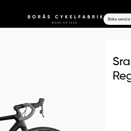
Boka service
Sra
Re