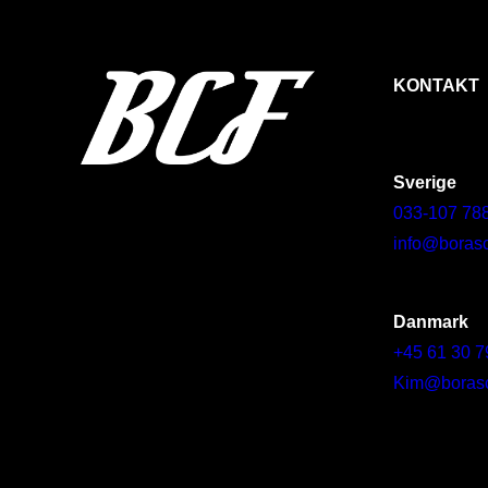
KONTAKT
Sverige
033-107 78
info@borasc
Danmark
+45 61 30 7
Kim@borascy