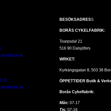
BESÖKSADRES
S
BORÅS CYKELFABRIK:
Toarpsdal 21
516 90 Dalsjöfors
8
ykelfabrik.se
WRKET:
Kyrkängsgatan 8, 503 38 Bor
9 26
ÖPPETTIDER
Butik & Verk
kelfabrik.se
Borås Cykelfabrik:
Mån:
07-17
Tis:
07-16