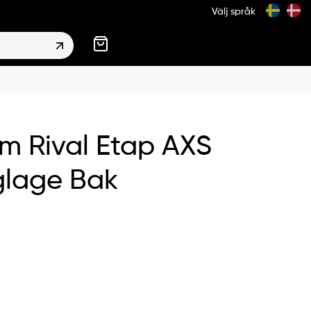
Välj språk
m Rival Etap AXS
glage Bak