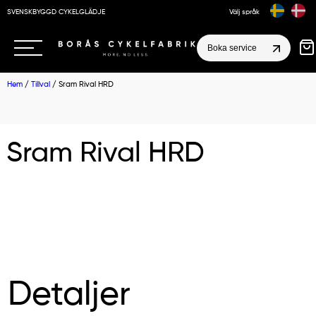
SVENSKBYGGD CYKELGLÄDJE
Välj språk
Boka service
Hem
/
Tillval
/ Sram Rival HRD
Sram Rival HRD
Detaljer