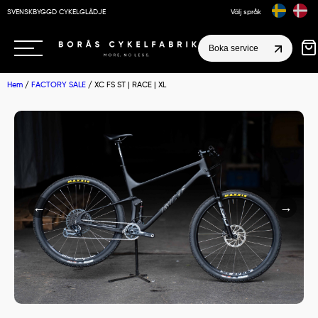
SVENSKBYGGD CYKELGLÄDJE
Välj språk
Boka service
Hem
/
FACTORY SALE
/ XC FS ST | RACE | XL
←
→