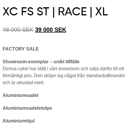
XC FS ST | RACE | XL
Det
Det
48 000
SEK
39 000
SEK
ursprungliga
nuvarande
priset
priset
FACTORY SALE
var:
är:
Showroom-exemplar – unikt tillfälle
48
39
Denna cykel har stått i vårt showroom och säljs därför till ett
000 SEK.
000 SEK.
förmånligt pris. Den skiljer sig något från standardutförandet
och är utrustad med:
Aluminiumsadel
Aluminiumsadelstolpe
Aluminiumhjul