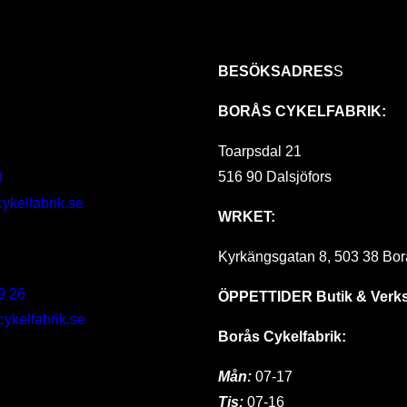
BESÖKSADRES
S
BORÅS CYKELFABRIK:
Toarpsdal 21
516 90 Dalsjöfors
8
ykelfabrik.se
WRKET:
Kyrkängsgatan 8, 503 38 Bor
9 26
ÖPPETTIDER
Butik & Verk
kelfabrik.se
Borås Cykelfabrik:
Mån:
07-17
Tis:
07-16