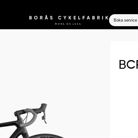
Boka service
BCF