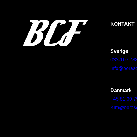
KONTAKT
Sverige
033-107 78
info@borasc
Danmark
+45 61 30 7
Kim@borascy