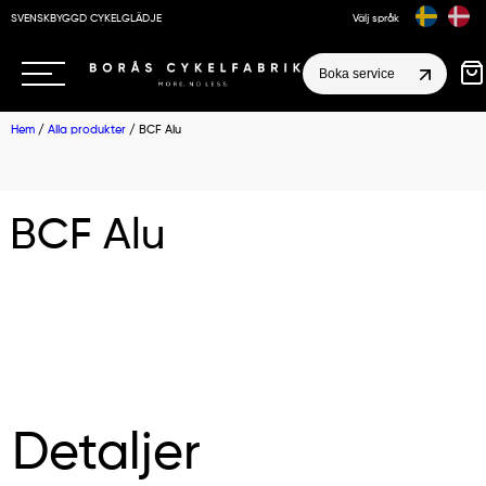
SVENSKBYGGD CYKELGLÄDJE
Välj språk
Boka service
Hem
/
Alla produkter
/ BCF Alu
BCF Alu
Detaljer