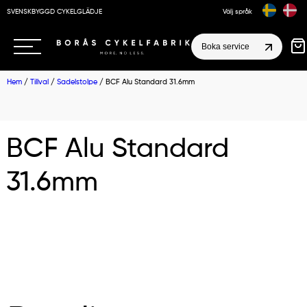
SVENSKBYGGD CYKELGLÄDJE
Välj språk
Boka service
Hem
/
Tillval
/
Sadelstolpe
/ BCF Alu Standard 31.6mm
BCF Alu Standard
31.6mm