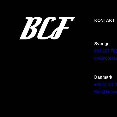
KONTAKT
Sverige
033-107 78
info@borasc
Danmark
+45 61 30 7
Kim@borascy