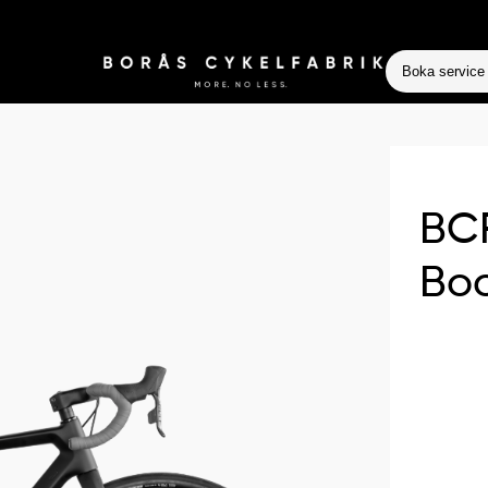
Boka service
BCF
Bo