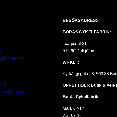
BESÖKSADRES
S
BORÅS CYKELFABRIK:
Toarpsdal 21
516 90 Dalsjöfors
8
ykelfabrik.se
WRKET:
Kyrkängsgatan 8, 503 38 Bor
9 26
ÖPPETTIDER
Butik & Verk
kelfabrik.se
Borås Cykelfabrik:
Mån:
07-17
Tis:
07-16