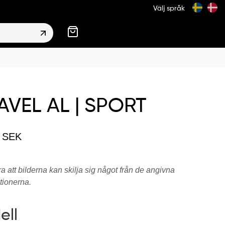
Välj språk
VEL AL | SPORT
0
SEK
 att bilderna kan skilja sig något från de angivna
tionerna.
ell