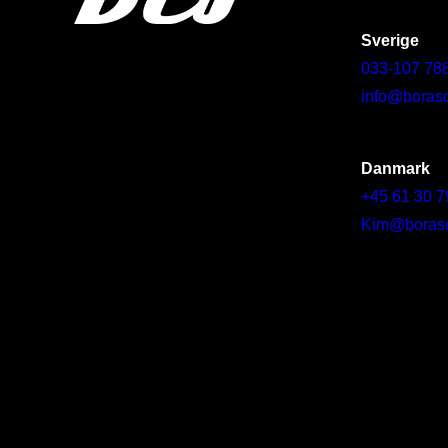
Sverige
033-107 78
info@borasc
Danmark
+45 61 30 7
Kim@borascy