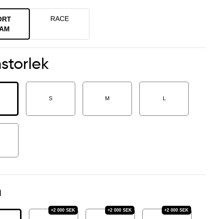
RACE
ORT
AM
storlek
S
M
L
m
+
2 000
SEK
+
2 000
SEK
+
2 000
SEK