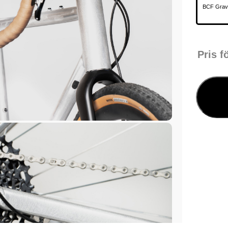
BCF Grav
Pris f