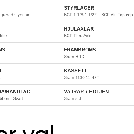
STYRLAGER
egrerad styrstam
BCF 1 1/8-1 1/2? + BCF Alu Top cap
HJULAXLAR
bler
BCF Thru Axle
MS
FRAMBROMS
Sram HRD
I
KASSETT
1
Sram 1130 11-42T
DA/HANDTAG
VAJRAR + HÖLJEN
bon - Svart
Sram std