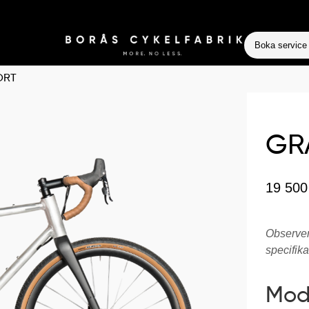
Boka service
ORT
GRA
19 50
Observera
specifika
Mod