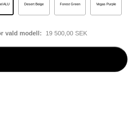
el ALU
Desert Beige
Forest Green
Vegas Purple
ör vald modell:
19 500,00 SEK
Beställ produkt