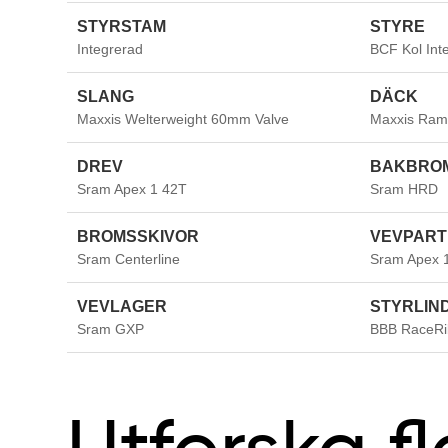
STYRSTAM
STYRE
Integrerad
BCF Kol Int
SLANG
DÄCK
Maxxis Welterweight 60mm Valve
Maxxis Ram
DREV
BAKBRO
Sram Apex 1 42T
Sram HRD
BROMSSKIVOR
VEVPART
Sram Centerline
Sram Apex 
VEVLAGER
STYRLIN
Sram GXP
BBB RaceRib