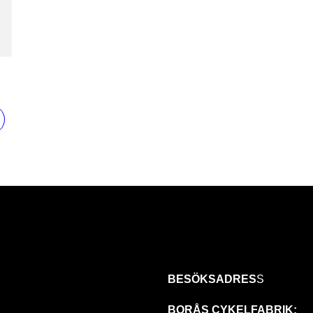
BESÖKSADRES
S
BORÅS CYKELFABRIK: