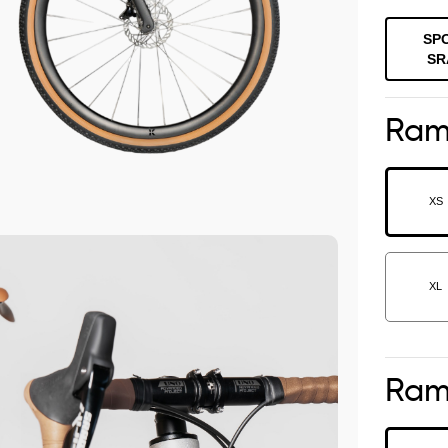
SP
SR
Ram
XS
XL
Ra