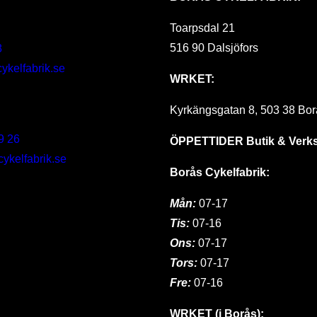
Toarpsdal 21
516 90 Dalsjöfors
8
ykelfabrik.se
WRKET:
Kyrkängsgatan 8, 503 38 Bor
9 26
ÖPPETTIDER
Butik & Verk
kelfabrik.se
Borås Cykelfabrik:
Mån:
07-17
Tis:
07-16
Ons:
07-17
Tors:
07-17
Fre:
07-16
WRKET (i Borås):