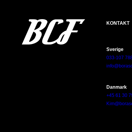
KONTAKT
Sverige
033-107 78
info@borasc
Danmark
+45 61 30 7
Kim@borascy