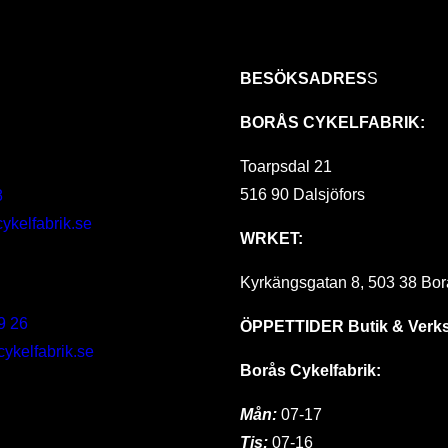
BESÖKSADRES
S
BORÅS CYKELFABRIK:
Toarpsdal 21
516 90 Dalsjöfors
8
ykelfabrik.se
WRKET:
Kyrkängsgatan 8, 503 38 Bor
9 26
ÖPPETTIDER
Butik & Verk
kelfabrik.se
Borås Cykelfabrik:
Mån:
07-17
Tis:
07-16