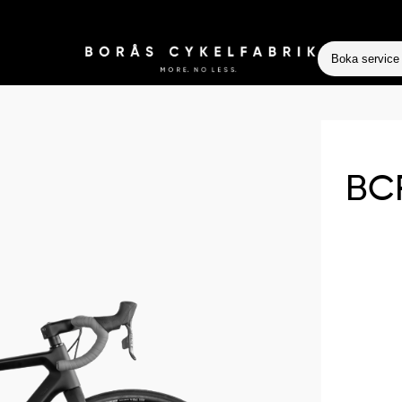
Boka service
BCF