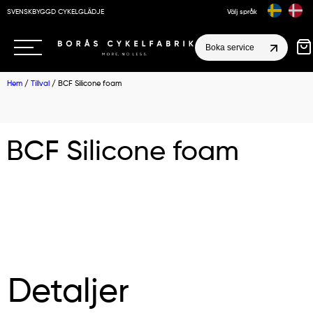
SVENSKBYGGD CYKELGLÄDJE
Välj språk
Boka service
Hem
/
Tillval
/ BCF Silicone foam
BCF Silicone foam
Detaljer