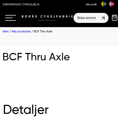
SVENSKBYGGD CYKELGLÄDJE
Välj språk
Boka service
Hem
/
Alla produkter
/ BCF Thru Axle
BCF Thru Axle
Detaljer