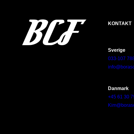
KONTAKT
Sverige
033-107 78
info@borasc
Danmark
+45 61 30 7
Kim@borascy