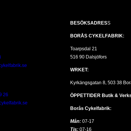
BESÖKSADRES
S
BORÅS CYKELFABRIK:
Toarpsdal 21
516 90 Dalsjöfors
8
ykelfabrik.se
WRKET:
Kyrkängsgatan 8, 503 38 Bor
9 26
ÖPPETTIDER
Butik & Verk
kelfabrik.se
Borås Cykelfabrik:
Mån:
07-17
Tis:
07-16