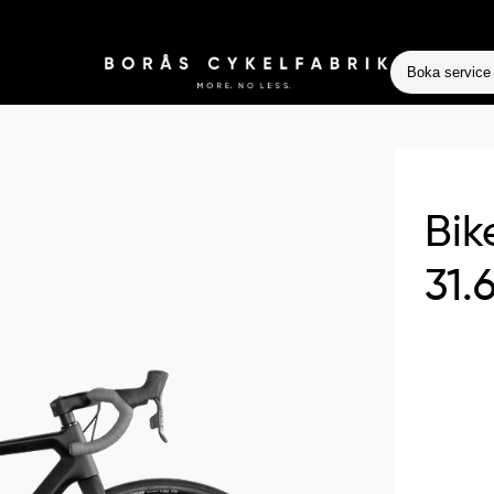
Boka service
Bik
31.