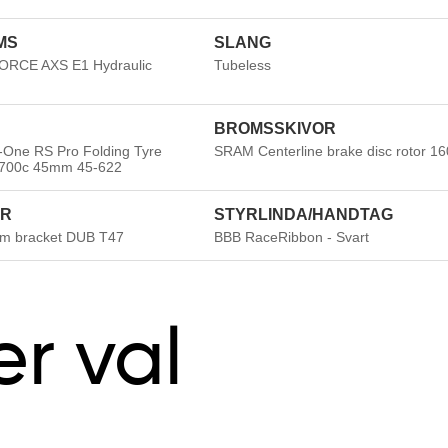
MS
SLANG
Pris f
RCE AXS E1 Hydraulic
Tubeless
BROMSSKIVOR
One RS Pro Folding Tyre
SRAM Centerline brake disc rotor 
 700c 45mm 45-622
ER
STYRLINDA/HANDTAG
m bracket DUB T47
BBB RaceRibbon - Svart
er val