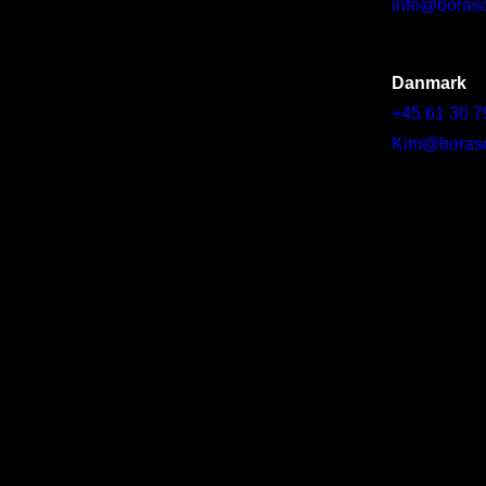
info@borasc
Danmark
+45 61 30 7
Kim@borascy