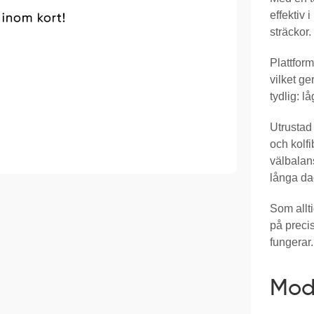
effektiv 
sträckor.
Plattfor
vilket ge
tydlig: lå
Utrusta
och kolf
välbalans
långa da
Som allt
på precis
fungerar.
Mod