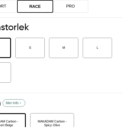
ORT
PRO
RACE
storlek
S
M
L
m
Mer info
AM Carbon -
MAKADAM Carbon -
ert Beige
Spicy Olive