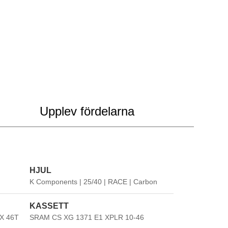
CARBON - Matt
ld School BCF"
Mer info
Upplev fördelarna
ents |
K Components |
RACE |
25/50 | RACE |
on
Carbon
HJUL
M AXS Laddare
K Components | 25/40 | RACE | Carbon
+
500
SEK
KASSETT
AXS
None
ger
X 46T
SRAM CS XG 1371 E1 XPLR 10-46