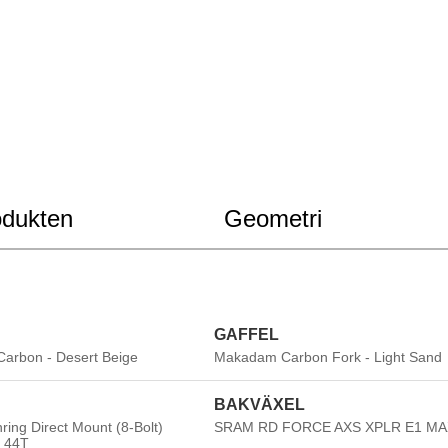
Makadam 
Black "O
Hjul
dukten
Geometri
K Compon
25/40 | 
Carb
GAFFEL
SRA
rbon - Desert Beige
Makadam Carbon Fork - Light Sand
BAKVÄXEL
SRAM 
Char
ing Direct Mount (8-Bolt)
SRAM RD FORCE AXS XPLR E1 MA
d 44T