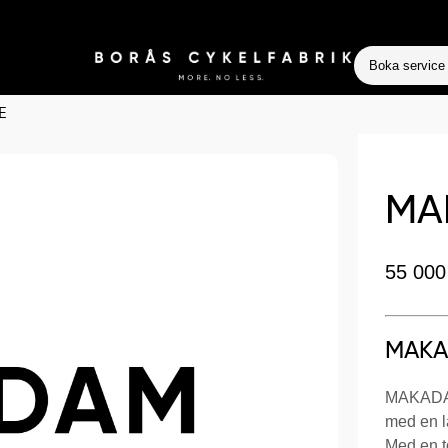
Boka service
E
MA
55 00
MAKA
MAKADAM 
med en lä
Med en to