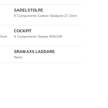
SADELSTOLPE
ör vald modell:
55 000,00 SEK
K Components Carbon Seatpost 27,2mm
COCKPIT
Beställ produkt
160mm
K Components Sweep 400x100
SRAM AXS LADDARE
None