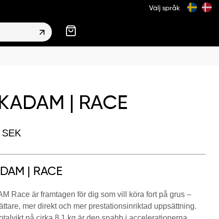
Välj språk
KADAM | RACE
0
SEK
DAM | RACE
Race är framtagen för dig som vill köra fort på grus –
ttare, mer direkt och mer prestationsinriktad uppsättning.
talvikt på cirka 8,1 kg är den snabb i accelerationerna,