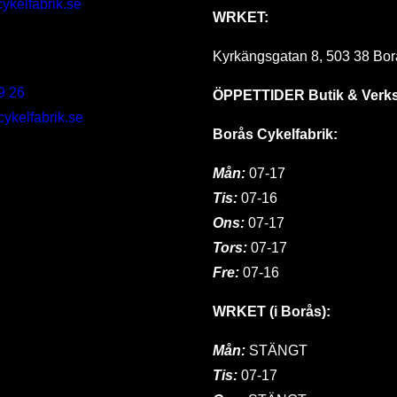
ykelfabrik.se
WRKET:
Kyrkängsgatan 8, 503 38 Bor
9 26
ÖPPETTIDER
Butik & Verk
kelfabrik.se
Borås Cykelfabrik:
Mån:
07-17
Tis:
07-16
Ons:
07-17
Tors:
07-17
Fre:
07-16
WRKET (i Borås):
Mån:
STÄNGT
Tis:
07-17