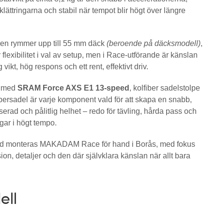
i klättringarna och stabil när tempot blir högt över längre
men rymmer upp till 55 mm däck
(beroende på däcksmodell)
,
r flexibilitet i val av setup, men i Race-utförande är känslan
g vikt, hög respons och ett rent, effektivt driv.
d med
SRAM Force AXS E1 13-speed
, kolfiber sadelstolpe
ibersadel är varje komponent vald för att skapa en snabb,
erad och pålitlig helhet – redo för tävling, hårda pass och
gar i högt tempo.
id monteras MAKADAM Race för hand i Borås, med fokus
ion, detaljer och den där självklara känslan när allt bara
ell