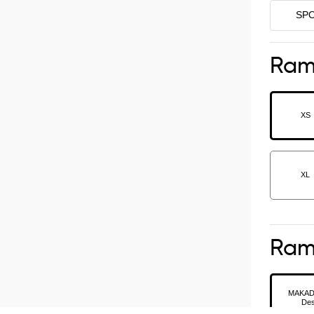
SP
Ram
XS
XL
Ra
MAKAD
Des