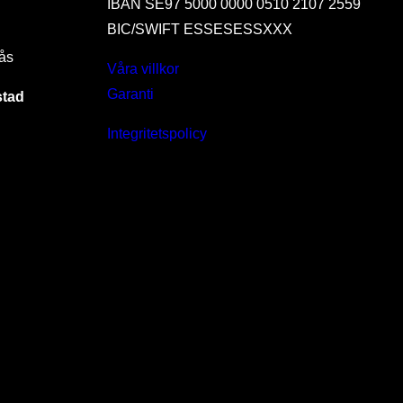
IBAN SE97 5000 0000 0510 2107 2559
BIC/SWIFT ESSESESSXXX
ås
Våra villkor
Garanti
stad
Integritetspolicy
I