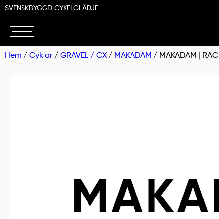
SVENSKBYGGD CYKELGLÄDJE
Hem
/
Cyklar
/
GRAVEL / CX
/
MAKADAM
/ MAKADAM | RAC