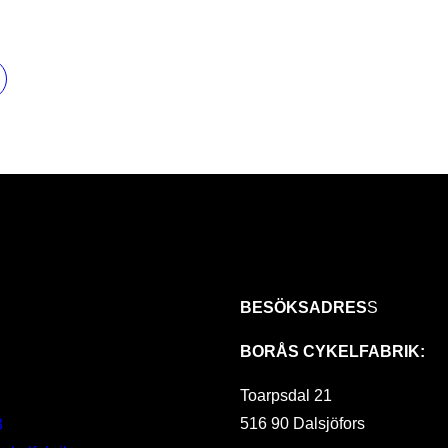
BESÖKSADRES
S
BORÅS CYKELFABRIK:
Toarpsdal 21
516 90 Dalsjöfors
8