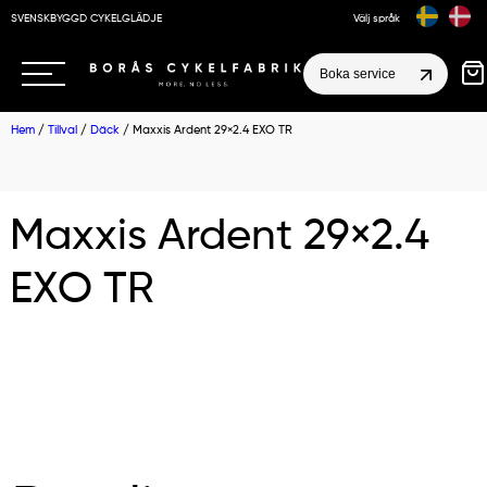
SVENSKBYGGD CYKELGLÄDJE
Välj språk
Boka service
Hem
/
Tillval
/
Däck
/ Maxxis Ardent 29×2.4 EXO TR
Maxxis Ardent 29×2.4
EXO TR