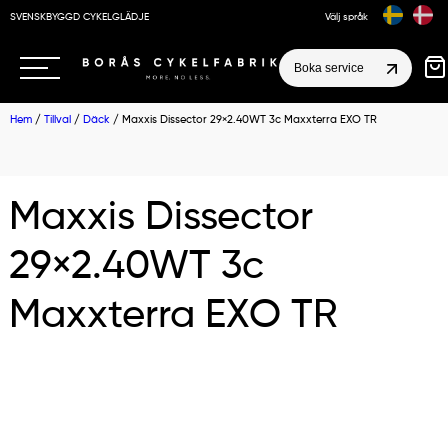
SVENSKBYGGD CYKELGLÄDJE
Välj språk
Boka service
Hem
/
Tillval
/
Däck
/ Maxxis Dissector 29×2.40WT 3c Maxxterra EXO TR
Maxxis Dissector
29×2.40WT 3c
Maxxterra EXO TR