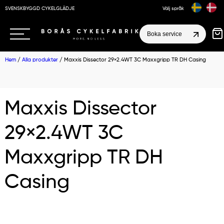
SVENSKBYGGD CYKELGLÄDJE
Välj språk
Boka service
Hem
/
Alla produkter
/ Maxxis Dissector 29×2.4WT 3C Maxxgripp TR DH Casing
Maxxis Dissector
29×2.4WT 3C
Maxxgripp TR DH
Casing