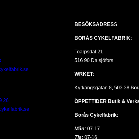
BESÖKSADRES
S
BORÅS CYKELFABRIK:
Toarpsdal 21
516 90 Dalsjöfors
8
ykelfabrik.se
WRKET:
Kyrkängsgatan 8, 503 38 Bor
9 26
ÖPPETTIDER
Butik & Verk
kelfabrik.se
Borås Cykelfabrik:
Mån:
07-17
Tis:
07-16