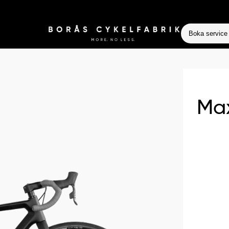
Boka service
Max