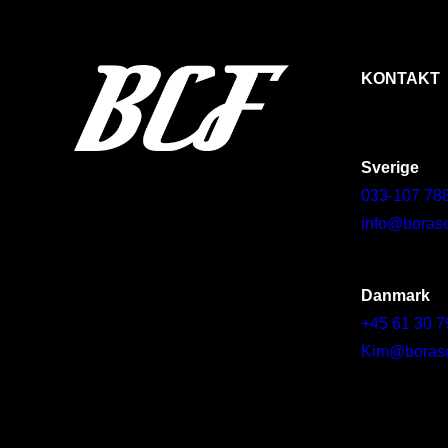
KONTAKT
Sverige
033-107 78
info@borasc
Danmark
+45 61 30 7
Kim@borascy