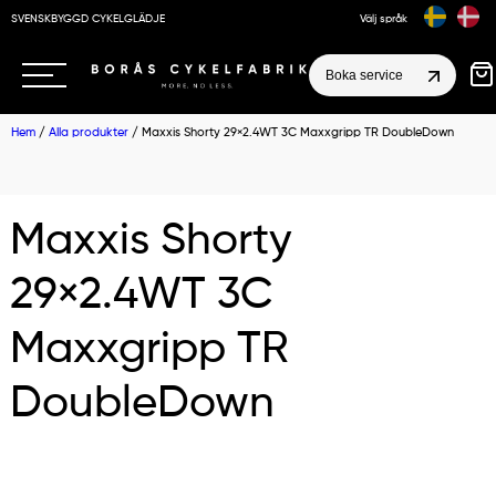
SVENSKBYGGD CYKELGLÄDJE
Välj språk
Boka service
Hem
/
Alla produkter
/ Maxxis Shorty 29×2.4WT 3C Maxxgripp TR DoubleDown
Maxxis Shorty
29×2.4WT 3C
Maxxgripp TR
DoubleDown