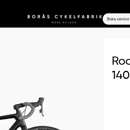
Boka service
Roc
14