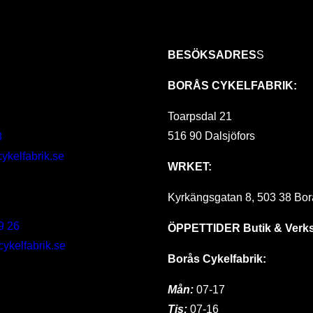
BESÖKSADRES
S
BORÅS CYKELFABRIK:
Toarpsdal 21
516 90 Dalsjöfors
8
ykelfabrik.se
WRKET:
Kyrkängsgatan 8, 503 38 Bor
9 26
ÖPPETTIDER
Butik & Verk
kelfabrik.se
Borås Cykelfabrik:
Mån:
07-17
Tis:
07-16