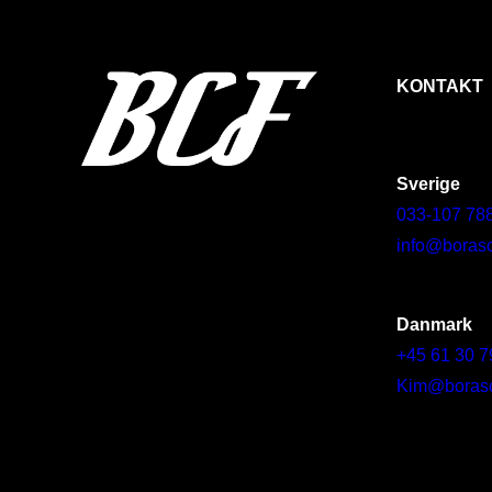
KONTAKT
Sverige
033-107 78
info@borasc
Danmark
+45 61 30 7
Kim@borascy