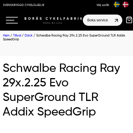
SVENSKBYGGD CYKELGLÄDJE
Välj språk
Boka service
Hem
/
Tillval
/
Däck
/ Schwalbe Racing Ray 29x.2.25 Evo SuperGround TLR Addix
SpeedGrip
Schwalbe Racing Ray
29x.2.25 Evo
SuperGround TLR
Addix SpeedGrip