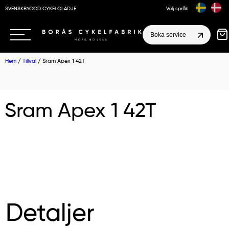
SVENSKBYGGD CYKELGLÄDJE
Välj språk
Boka service
Hem
/
Tillval
/ Sram Apex 1 42T
Sram Apex 1 42T
Detaljer