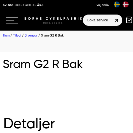
SVENSKBYGGD CYKELGLÄDJE
Välj språk
Boka service
Hem
/
Tillval
/
Bromsar
/ Sram G2 R Bak
Sram G2 R Bak
Detaljer