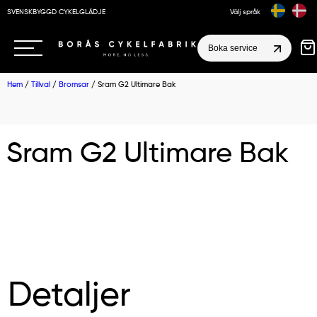
SVENSKBYGGD CYKELGLÄDJE
Välj språk
Boka service
Hem
/
Tillval
/
Bromsar
/ Sram G2 Ultimare Bak
Sram G2 Ultimare Bak
Detaljer