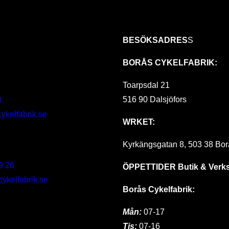
BESÖKSADRES
S
BORÅS CYKELFABRIK:
Toarpsdal 21
516 90 Dalsjöfors
8
ykelfabrik.se
WRKET:
Kyrkängsgatan 8, 503 38 Bor
9 26
ÖPPETTIDER
Butik & Verk
kelfabrik.se
Borås Cykelfabrik:
Mån:
07-17
Tis:
07-16