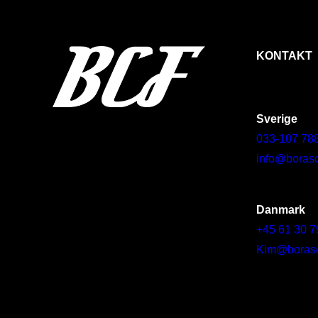
KONTAKT
Sverige
033-107 78
info@borasc
Danmark
+45 61 30 7
Kim@borascy