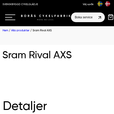
SVENSKBYGGD CYKELGLÄDJE
Välj språk
Boka service
Hem
/
Alla produkter
/ Sram Rival AXS
Sram Rival AXS
Detaljer